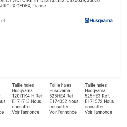
DE LA VICTOIRE ET DES ALLIES, CS20639, 36020
UROUX CEDEX, France
79
Taille haies
Taille haies
Taille haies
Husqvarna
Husqvarna
Husqvarna
.
120ITK4-H
Ref.
525HE4
Ref.
525HE3
Ref.
ous
E171713
Nous
E174052
Nous
E171572
Nous
consulter
consulter
consulter
nce
Voir l'annonce
Voir l'annonce
Voir l'annonce