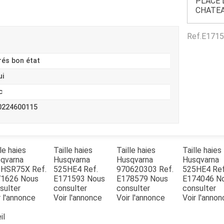
PLACE 
Benne
Sécateur
CHATEA
Plateau
Perche sécateur
Remorque bagagere
Tronçonneuse
Ref.
E1715
Bineuse
Accessoires
rés bon état
ui
c
0224600115
le haies
Taille haies
Taille haies
Taille haies
qvarna
Husqvarna
Husqvarna
Husqvarna
2HSR75X
Ref.
525HE4
Ref.
970620303
Ref.
525HE4
Ref
71626
Nous
E171593
Nous
E178579
Nous
E174046
N
sulter
consulter
consulter
consulter
r l'annonce
Voir l'annonce
Voir l'annonce
Voir l'anno
il