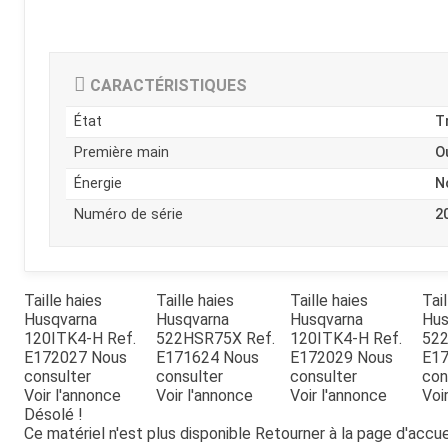
Kubota
Broyeur thermique
Broyeur électrique
CARACTÉRISTIQUES
État
T
Première main
O
Énergie
N
Numéro de série
2
Taille haies
Taille haies
Taille haies
Tail
Husqvarna
Husqvarna
Husqvarna
Hus
120ITK4-H
Ref.
522HSR75X
Ref.
120ITK4-H
Ref.
52
E172027
Nous
E171624
Nous
E172029
Nous
E1
consulter
consulter
consulter
con
Voir l'annonce
Voir l'annonce
Voir l'annonce
Voi
Désolé !
Ce matériel n'est plus disponible
Retourner à la page d'accue