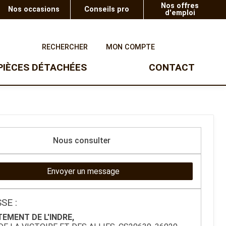
Nos offres
Nos occasions
Conseils pro
d'emploi
0
RECHERCHER
MON COMPTE
PIÈCES DÉTACHÉES
CONTACT
UTV
TAILLE-HAIE
SOUFFLEURS
Taille-haie à batterie
Ranger Polaris
Souffleur à batterie
Taille-haie thermique
Gamme enfants
Taille-haie à batterie sur
Nous consulter
perche
Taille-haie éléctrique
Envoyer un message
SE :
EMENT DE L'INDRE,
OUTILS TROIS POINTS