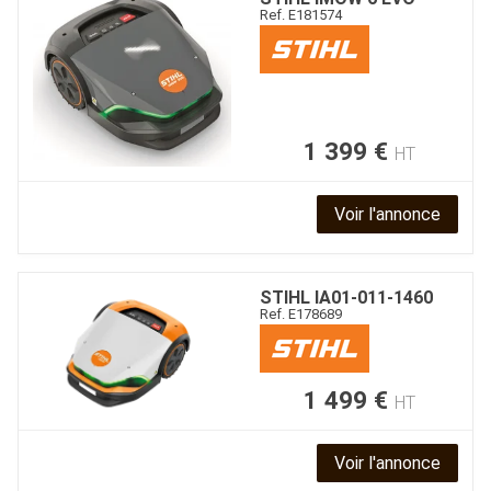
Ref.
E181574
1 399
€
HT
Voir l'annonce
STIHL
IA01-011-1460
Ref.
E178689
1 499
€
HT
Voir l'annonce