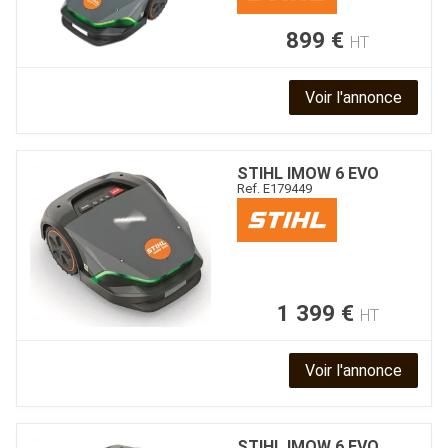
899
€
HT
Voir l'annonce
STIHL
IMOW 6 EVO
Ref.
E179449
1 399
€
HT
Voir l'annonce
STIHL
IMOW 6 EVO