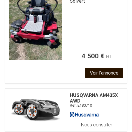
Solvert
4 500
€
HT
Voir l'annonce
HUSQVARNA
AM435X
AWD
Ref.
E180710
Nous consulter