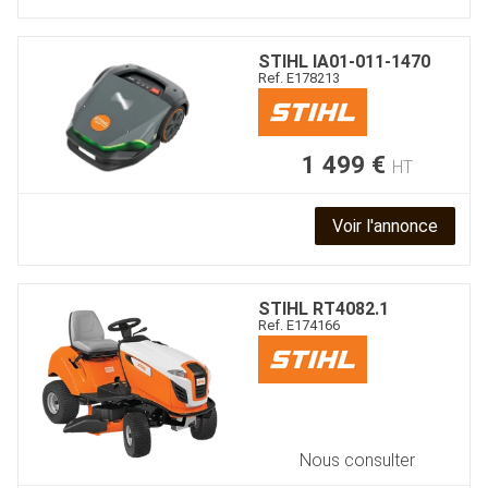
STIHL
IA01-011-1470
Ref.
E178213
1 499
€
HT
Voir l'annonce
JOUET
ESPACES VERTS
STIHL
RT4082.1
Ref.
E174166
QUAD SSV UTV
PIECES DETACHEES
Nous consulter