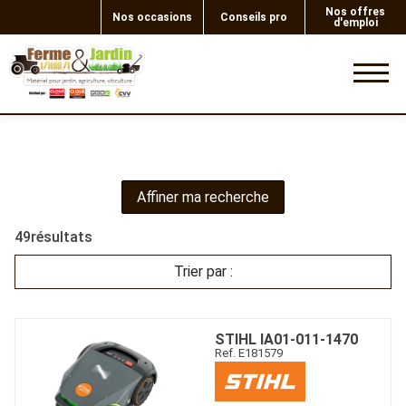
Nos offres
Nos occasions
Conseils pro
d'emploi
0
Affiner ma recherche
49
résultats
Trier par :
STIHL
IA01-011-1470
Ref.
E181579