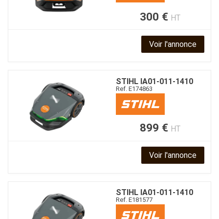
300
€
HT
Voir l'annonce
STIHL
IA01-011-1410
Ref.
E174863
899
€
HT
Voir l'annonce
STIHL
IA01-011-1410
Ref.
E181577