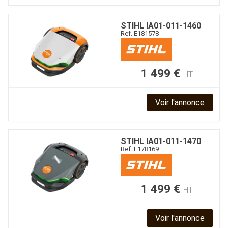
STIHL
IA01-011-1460
Ref.
E181578
1 499
€
HT
Voir l'annonce
STIHL
IA01-011-1470
Ref.
E178169
1 499
€
HT
Voir l'annonce