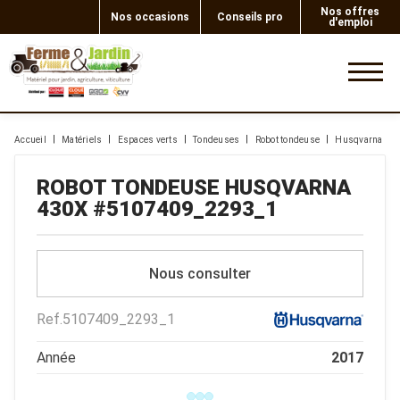
Nos offres
Nos occasions
Conseils pro
d'emploi
0
Accueil
Matériels
Espaces verts
Tondeuses
Robot tondeuse
Husqvarna
ROBOT TONDEUSE
HUSQVARNA
430X
#5107409_2293_1
Nous consulter
Ref.
5107409_2293_1
Année
2017