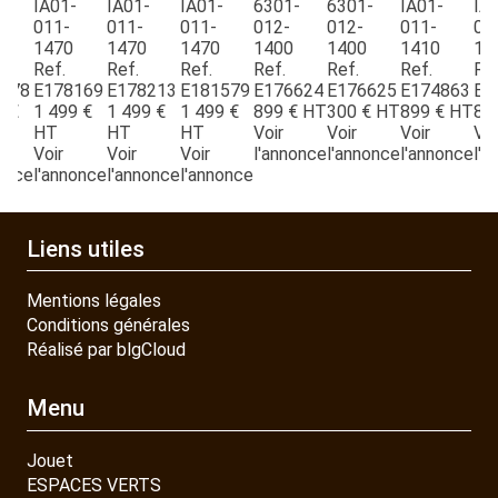
-
IA01-
IA01-
IA01-
6301-
6301-
IA01-
IA
PIECES DETACHEES
011-
011-
011-
012-
012-
011-
01
1470
1470
1470
1400
1400
1410
14
Ref.
Ref.
Ref.
Ref.
Ref.
Ref.
Ref
578
E178169
E178213
E181579
E176624
E176625
E174863
E1
CONTACT
9
€
1 499
€
1 499
€
1 499
€
899
€
HT
300
€
HT
899
€
HT
89
HT
HT
HT
Voir
Voir
Voir
Voi
Voir
Voir
Voir
l'annonce
l'annonce
l'annonce
l'a
nonce
l'annonce
l'annonce
l'annonce
Liens utiles
Mentions légales
Conditions générales
Réalisé par blgCloud
Menu
Jouet
ESPACES VERTS