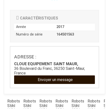
CARACTÉRISTIQUES
Année
2017
Numéro de série
164501563
ADRESSE :
CLOUE EQUIPEMENT SAINT MAUR,
JOUET
36 Boulevard du Franc, 36250 Saint-Maur,
France
Envoyer un message
ESPACES VERTS
QUAD SSV UTV
ts
Robots
Robots
Robots
Robots
Robots
Robots
Ro
Stihl
Stihl
Stihl
Stihl
Stihl
Stihl
Sti