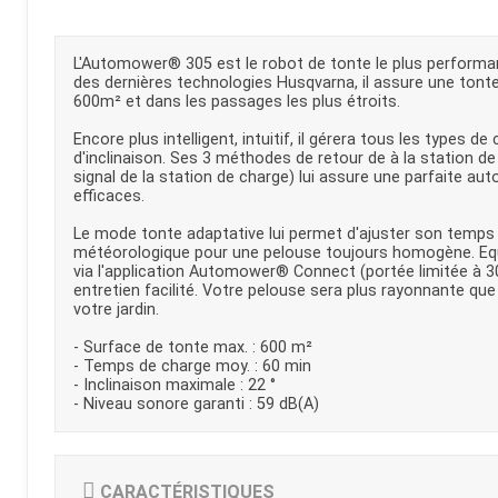
Kubota
Broyeur thermique
Broyeur électrique
L'Automower® 305 est le robot de tonte le plus performant
des dernières technologies Husqvarna, il assure une tonte 
600m² et dans les passages les plus étroits.
Encore plus intelligent, intuitif, il gérera tous les types d
d'inclinaison. Ses 3 méthodes de retour de à la station de 
signal de la station de charge) lui assure une parfaite au
efficaces.
Le mode tonte adaptative lui permet d'ajuster son temps
météorologique pour une pelouse toujours homogène. Equ
via l'application Automower® Connect (portée limitée à 3
entretien facilité. Votre pelouse sera plus rayonnante que 
votre jardin.
- Surface de tonte max. : 600 m²
- Temps de charge moy. : 60 min
- Inclinaison maximale : 22 °
- Niveau sonore garanti : 59 dB(A)
CARACTÉRISTIQUES