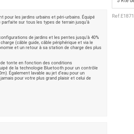
5 Rte de
Benne
Sécateur
Plateau
Perche sécateur
Ref.
E1871
Remorque bagagere
Tronçonneuse
 pour les jardins urbains et péri-urbains. Équipé
Bineuse
parfaite sur tous les types de terrain jusqu'à
Accessoires
e configurations de jardins et les pentes jusqu'à 40%
charge (câble guide, câble périphérique et via le
tonomie et un retour à sa station de charge des plus
 de tonte en fonction des conditions
ipé de la technologie Bluetooth pour un contrôle
0m). Également lavable au jet d'eau pour un
jamais pour votre plus grand plaisir et celui de