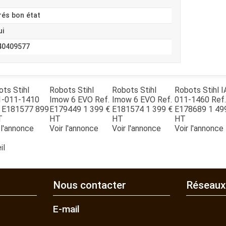
rés bon état
ui
40409577
ots
Stihl
Robots
Stihl
Robots
Stihl
Robots
Stihl
I
1-011-1410
Imow 6 EVO
Ref.
Imow 6 EVO
Ref.
011-1460
Ref.
E181577
899
E179449
1 399
€
E181574
1 399
€
E178689
1 49
T
HT
HT
HT
 l'annonce
Voir l'annonce
Voir l'annonce
Voir l'annonce
il
Nous contacter
Réseaux
E-mail