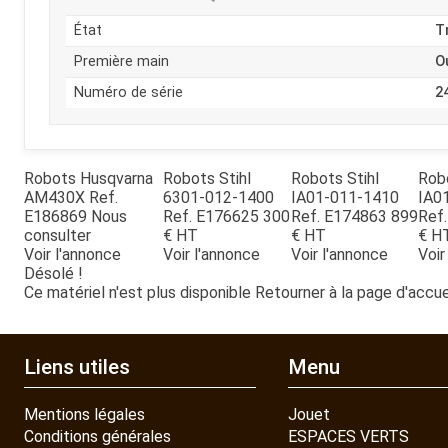
État
T
Première main
O
Numéro de série
2
Robots
Husqvarna
Robots
Stihl
Robots
Stihl
Rob
AM430X
Ref.
6301-012-1400
IA01-011-1410
IA0
E186869
Nous
Ref.
E176625
300
Ref.
E174863
899
Ref.
consulter
€
HT
€
HT
€
H
Voir l'annonce
Voir l'annonce
Voir l'annonce
Voir
Désolé !
Ce matériel n'est plus disponible
Retourner à la page d'accue
Liens utiles
Menu
Mentions légales
Jouet
Conditions générales
ESPACES VERTS