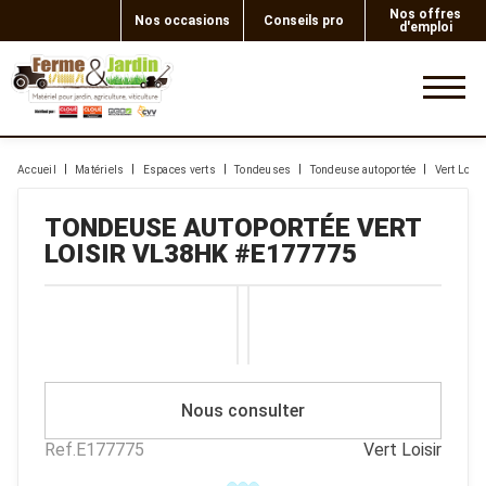
Nos offres
Nos occasions
Conseils pro
d'emploi
0
Accueil
Matériels
Espaces verts
Tondeuses
Tondeuse autoportée
Vert Loisi
TONDEUSE AUTOPORTÉE
VERT
LOISIR
VL38HK
#E177775
Nous consulter
Ref.
E177775
Vert Loisir