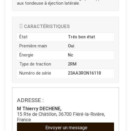
aux tondeuse à éjection latérale.
CARACTÉRISTIQUES
JOUET
État
Trés bon état
Première main
Oui
Énergie
Nc
ESPACES VERTS
Type de traction
2RM
Numéro de série
23AA3RON16118
QUAD SSV UTV
PIECES DETACHEES
ADRESSE :
M Thierry DECHENE,
CONTACT
15 Rte de Châtillon, 36700 Fléré-la-Rivière,
France
Envoyer un message