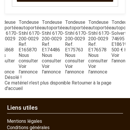
ondeuse
Tondeuse
Tondeuse
Tondeuse
Tondeuse
Tondeus
toportée
autoportée
autoportée
autoportée
autoportée
autoport
ihl
6170-
Stihl
6170-
Stihl
6170-
Stihl
6170-
Stihl
6170-
Solvert
00-0029
200-0029
200-0029
200-0029
200-0029
74695
Re
f.
Ref.
Ref.
Ref.
Ref.
E18619
165868
E165870
E174486
E175763
E176578
500
€
H
ous
Nous
Nous
Nous
Nous
Voir
nsulter
consulter
consulter
consulter
consulter
l'annonc
ir
Voir
Voir
Voir
Voir
annonce
l'annonce
l'annonce
l'annonce
l'annonce
Désolé !
Ce matériel n'est plus disponible
Retourner à la page
d'accueil
Liens utiles
Mentions légales
Conditions générales