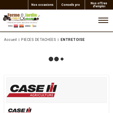
Nos offres
Nos occasions
Conseils pro
d'emploi
0
Accueil
PIECES DETACHEES
ENTRETOISE