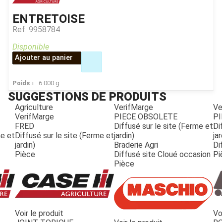
ENTRETOISE
Ref.
9958784
Disponible
Ajouter au panier
Poids
6 000
g
SUGGESTIONS DE PRODUITS
Agriculture
VerifMarge
Ve
VerifMarge
PIECE OBSOLETE
PI
FRED
Diffusé sur le site (Ferme et
Di
me et
Diffusé sur le site (Ferme et
jardin)
jar
jardin)
Braderie Agri
Di
Pièce
Diffusé site Cloué occasion
Pi
Pièce
Voir le produit
Vo
JOUET