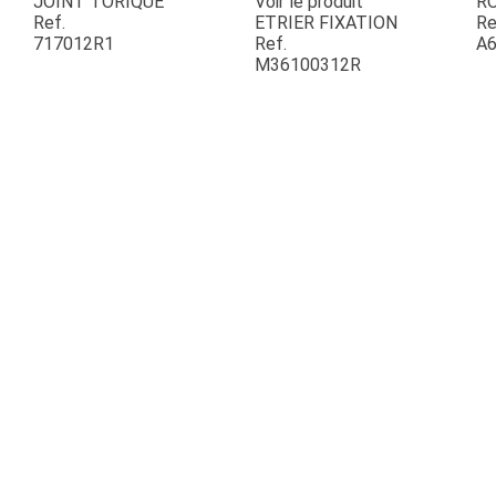
JOINT TORIQUE
Voir le produit
R
Ref.
ETRIER FIXATION
Re
717012R1
Ref.
A6
ESPACES VERTS
M36100312R
QUAD SSV UTV
PIECES DETACHEES
CONTACT