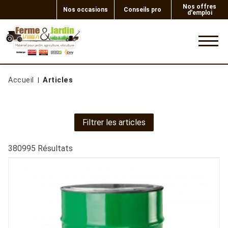
Nos offres
Nos occasions
Conseils pro
d'emploi
0
Accueil
Articles
Filtrer les articles
380995
Résultats