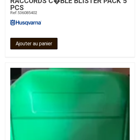
RACCORDS C�BLE BLISTER PACK 5
PCS
Ref.
536085402
Ajouter au panier