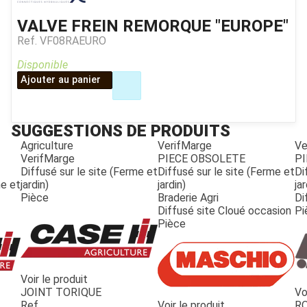
VALVE FREIN REMORQUE "EUROPE"
Ref.
VF08RAEURO
Disponible
Ajouter au panier
SUGGESTIONS DE PRODUITS
Agriculture
VerifMarge
Ve
VerifMarge
PIECE OBSOLETE
PI
Diffusé sur le site (Ferme et
Diffusé sur le site (Ferme et
Di
me et
jardin)
jardin)
jar
Pièce
Braderie Agri
Di
Diffusé site Cloué occasion
Pi
Pièce
Voir le produit
JOINT TORIQUE
Vo
JOUET
Ref.
Voir le produit
R