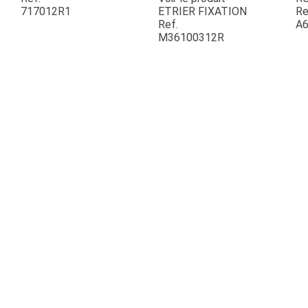
717012R1
ETRIER FIXATION
Re
Ref.
A6
ESPACES VERTS
M36100312R
QUAD SSV UTV
PIECES DETACHEES
CONTACT