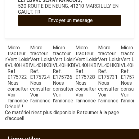
LEFEBVRE JEAN FRANCOIS,
ESPACES VERTS
520 ROUTE DE NEUNG, 41210 MARCILLLY EN
GAULT, FR
Envoyer un message
QUAD SSV UTV
PIECES DETACHEES
Micro
Micro
Micro
Micro
Micro
Micro
ur
tracteur
tracteur
tracteur
tracteur
tracteur
tracteur
isir
Vert Loisir
Vert Loisir
Vert Loisir
Vert Loisir
Vert Loisir
Vert Lois
CONTACT
KBI
VL40HKBI
VL40HKBI
VL40HKBI
VL40HKBI
VL40HKBI
VL40HK
Ref.
Ref.
Ref.
Ref.
Ref.
Ref.
85
E175722
E175724
E175726
E175728
E175731
E17572
€
Nous
Nous
Nous
Nous
Nous
Nous
consulter
consulter
consulter
consulter
consulter
consult
Voir
Voir
Voir
Voir
Voir
Voir
nce
l'annonce
l'annonce
l'annonce
l'annonce
l'annonce
l'annonc
Désolé !
Ce matériel n'est plus disponible
Retourner à la page
d'accueil
Liens utiles