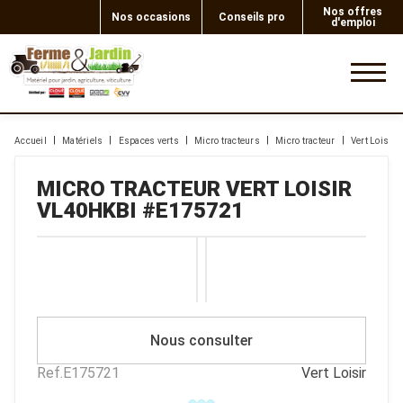
Nos offres
Nos occasions
Conseils pro
d'emploi
0
Accueil
Matériels
Espaces verts
Micro tracteurs
Micro tracteur
Vert Loisir
MICRO TRACTEUR
VERT LOISIR
VL40HKBI
#E175721
Nous consulter
Ref.
E175721
Vert Loisir