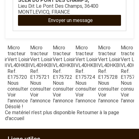
SCEA DU PONT DES CHAMPS,
ESPACES VERTS
Lieu Dit Le Pont Des Champs, 36400
MONTLEVICQ, FRANCE
Envoyer un message
QUAD SSV UTV
PIECES DETACHEES
Micro
Micro
Micro
Micro
Micro
Micro
ur
tracteur
tracteur
tracteur
tracteur
tracteur
tracteur
isir
Vert Loisir
Vert Loisir
Vert Loisir
Vert Loisir
Vert Loisir
Vert Lois
CONTACT
KBI
VL40HKBI
VL40HKBI
VL40HKBI
VL40HKBI
VL40HKBI
VL40HK
Ref.
Ref.
Ref.
Ref.
Ref.
Ref.
85
E175720
E175721
E175722
E175724
E175728
E17573
€
Nous
Nous
Nous
Nous
Nous
Nous
consulter
consulter
consulter
consulter
consulter
consult
Voir
Voir
Voir
Voir
Voir
Voir
nce
l'annonce
l'annonce
l'annonce
l'annonce
l'annonce
l'annonc
Désolé !
Ce matériel n'est plus disponible
Retourner à la page
d'accueil
Liens utiles