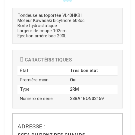
Tondeuse autoportée VL40HKBI
Moteur Kawasaki bicylindre 603cc
Boite hydrostatique
Largeur de coupe 102cm
Ejection arrière bac 290L
CARACTÉRISTIQUES
État
Trés bon état
Première main
Oui
Type
2RM
Numéro de série
23BA1RON02159
JOUET
ADRESSE :