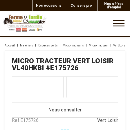
Nos offres
Nos occasions
Conseils pro
d'emploi
0
Accueil
Matériels
Espaces verts
Micro tracteurs
Micro tracteur
Vert Loisir
MICRO TRACTEUR
VERT LOISIR
VL40HKBI
#E175726
Nous consulter
Ref.
E175726
Vert Loisir