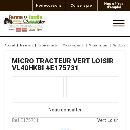
Nos offres
Nos occasions
Conseils pro
d'emploi
0
Accueil
Matériels
Espaces verts
Micro tracteurs
Micro tracteur
Vert Loisir
MICRO TRACTEUR
VERT LOISIR
VL40HKBI
#E175731
Nous consulter
Ref.
E175731
Vert Loisir