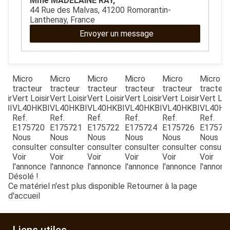
Mme MADELAINE RAY,
ESPACES VERTS
44 Rue des Malvas, 41200 Romorantin-
Lanthenay, France
Envoyer un message
QUAD SSV UTV
PIECES DETACHEES
Micro
Micro
Micro
Micro
Micro
Micro
ur
tracteur
tracteur
tracteur
tracteur
tracteur
tracteur
isir
Vert Loisir
Vert Loisir
Vert Loisir
Vert Loisir
Vert Loisir
Vert Lois
CONTACT
KBI
VL40HKBI
VL40HKBI
VL40HKBI
VL40HKBI
VL40HKBI
VL40HK
Ref.
Ref.
Ref.
Ref.
Ref.
Ref.
85
E175720
E175721
E175722
E175724
E175726
E17572
€
Nous
Nous
Nous
Nous
Nous
Nous
consulter
consulter
consulter
consulter
consulter
consult
Voir
Voir
Voir
Voir
Voir
Voir
nce
l'annonce
l'annonce
l'annonce
l'annonce
l'annonce
l'annonc
Désolé !
Ce matériel n'est plus disponible
Retourner à la page
d'accueil
Liens utiles