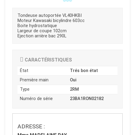
Tondeuse autoportée VL40HKBI
Moteur Kawasaki bicylindre 603cc
Boite hydrostatique
Largeur de coupe 102cm
Ejection arrière bac 290L
CARACTÉRISTIQUES
État
Trés bon état
Première main
Oui
Type
2RM
Numéro de série
23BA1RON02182
JOUET
ADRESSE :