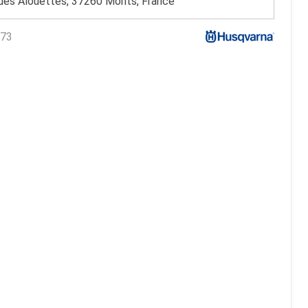
des Alouettes, 37260 Monts, France
73