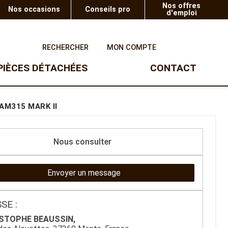
Nos offres
Nos occasions
Conseils pro
d'emploi
0
RECHERCHER
MON COMPTE
PIÈCES DÉTACHÉES
CONTACT
UTV
TAILLE-HAIE
SOUFFLEURS
AM315 MARK II
Taille-haie à batterie
Ranger Polaris
Souffleur à batterie
Taille-haie thermique
Gamme enfants
Taille-haie à batterie sur
Nous consulter
perche
Taille-haie éléctrique
Envoyer un message
SE :
STOPHE BEAUSSIN,
OUTILS TROIS POINTS