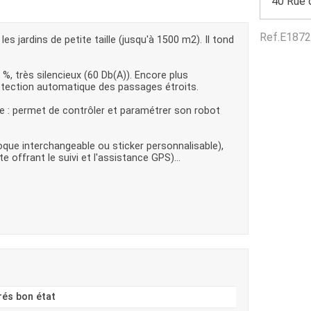
40 Rue 
Benne
Sécateur
Plateau
Perche sécateur
Ref.
E1872
Remorque bagagere
Tronçonneuse
s jardins de petite taille (jusqu'à 1500 m2). Il tond
Bineuse
Accessoires
%, très silencieux (60 Db(A)). Encore plus
a détection automatique des passages étroits.
 : permet de contrôler et paramétrer son robot
que interchangeable ou sticker personnalisable),
ffrant le suivi et l'assistance GPS)...
rés bon état