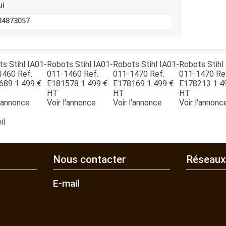
ui
34873057
ts
Stihl
IA01-
Robots
Stihl
IA01-
Robots
Stihl
IA01-
Robots
Stihl
1460
Ref.
011-1460
Ref.
011-1470
Ref.
011-1470
Re
689
1 499
€
E181578
1 499
€
E178169
1 499
€
E178213
1 4
HT
HT
HT
l'annonce
Voir l'annonce
Voir l'annonce
Voir l'annonc
il
Nous contacter
Réseaux
E-mail