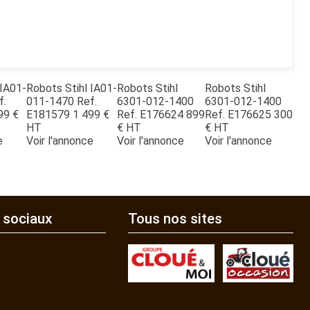
IA01-
Robots
Stihl
IA01-
Robots
Stihl
Robots
Stihl
f.
011-1470
Ref.
6301-012-1400
6301-012-1400
99
€
E181579
1 499
€
Ref.
E176624
899
Ref.
E176625
300
HT
€
HT
€
HT
e
Voir l'annonce
Voir l'annonce
Voir l'annonce
 sociaux
Tous nos sites