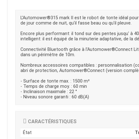
Kubota
Broyeur thermique
Broyeur électrique
L’Automower®315 mark II est le robot de tonte idéal pour le
de jour comme de nuit, qu'il fasse beau ou qu'il pleuve.
Encore plus performant: il tond sur des pentes jusqu' à 40 
intelligent: il est équipé de la minuterie adaptative, de l
Connectivité Bluetooth grâce à l'Automower®Connect Lite
dans un périmètre de 10m.
Nombreux accessoires compatibles : personnalisation (co
abri de protection, Automower®Connect (version complète o
- Surface de tonte max. : 1500 m²
- Temps de charge moy. : 60 min
- Inclinaison maximale : 22 °
- Niveau sonore garanti : 60 dB(A)
CARACTÉRISTIQUES
État
T