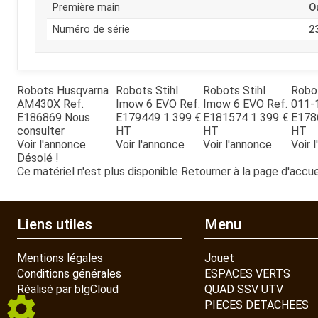
Première main
O
Numéro de série
2
Robots
Husqvarna
Robots
Stihl
Robots
Stihl
Robo
AM430X
Ref.
Imow 6 EVO
Ref.
Imow 6 EVO
Ref.
011-
E186869
Nous
E179449
1 399
€
E181574
1 399
€
E178
consulter
HT
HT
HT
Voir l'annonce
Voir l'annonce
Voir l'annonce
Voir 
Désolé !
Ce matériel n'est plus disponible
Retourner à la page d'accue
Liens utiles
Menu
Mentions légales
Jouet
Conditions générales
ESPACES VERTS
Réalisé par blgCloud
QUAD SSV UTV
PIECES DETACHEES