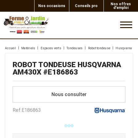
Nos offres
Nos occasions
Conseils pro
d'emploi
0
Accueil
Matériels
Espaces verts
Tondeuses
Robot tondeuse
Husqvarna
ROBOT TONDEUSE
HUSQVARNA
AM430X
#E186863
Nous consulter
Ref.
E186863