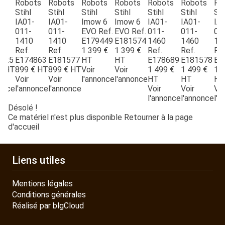
ts
Robots
Robots
Robots
Robots
Robots
Robots
Ro
Stihl
Stihl
Stihl
Stihl
Stihl
Stihl
Sti
-
IA01-
IA01-
Imow 6
Imow 6
IA01-
IA01-
IA
011-
011-
EVO
Ref.
EVO
Ref.
011-
011-
01
1410
1410
E179449
E181574
1460
1460
14
Ref.
Ref.
1 399
€
1 399
€
Ref.
Ref.
Ref
625
E174863
E181577
HT
HT
E178689
E181578
E1
€
HT
899
€
HT
899
€
HT
Voir
Voir
1 499
€
1 499
€
1 
Voir
Voir
l'annonce
l'annonce
HT
HT
HT
nonce
l'annonce
l'annonce
Voir
Voir
Voi
l'annonce
l'annonce
l'a
Désolé !
Ce matériel n'est plus disponible
Retourner à la page
d'accueil
Liens utiles
Mentions légales
Conditions générales
Réalisé par blgCloud