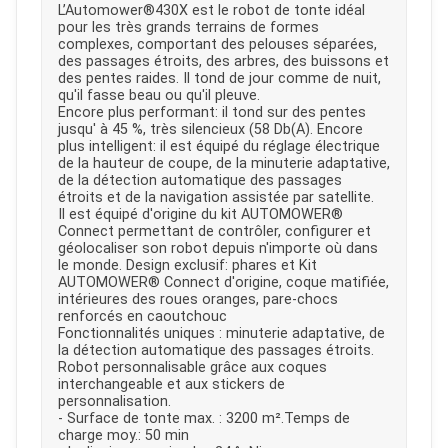
L’Automower®430X est le robot de tonte idéal
pour les très grands terrains de formes
complexes, comportant des pelouses séparées,
des passages étroits, des arbres, des buissons et
des pentes raides. Il tond de jour comme de nuit,
qu'il fasse beau ou qu'il pleuve.
Encore plus performant: il tond sur des pentes
jusqu' à 45 %, très silencieux (58 Db(A). Encore
plus intelligent: il est équipé du réglage électrique
de la hauteur de coupe, de la minuterie adaptative,
de la détection automatique des passages
étroits et de la navigation assistée par satellite.
Il est équipé d'origine du kit AUTOMOWER®
Connect permettant de contrôler, configurer et
géolocaliser son robot depuis n'importe où dans
le monde. Design exclusif: phares et Kit
AUTOMOWER® Connect d'origine, coque matifiée,
intérieures des roues oranges, pare-chocs
renforcés en caoutchouc
Fonctionnalités uniques : minuterie adaptative, de
la détection automatique des passages étroits.
Robot personnalisable grâce aux coques
interchangeable et aux stickers de
personnalisation.
- Surface de tonte max. : 3200 m².Temps de
charge moy.: 50 min