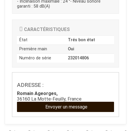
- Inclinaison maximale : 24 °- Niveau sonore
garanti : 58 dB(A)
JOUET
CARACTÉRISTIQUES
État
Trés bon état
ESPACES VERTS
Première main
Oui
Numéro de série
232014806
QUAD SSV UTV
ADRESSE :
PIECES DETACHEES
Romain Ageorges,
36160 La Motte-Feuilly, France
CONTACT
Envoyer un message