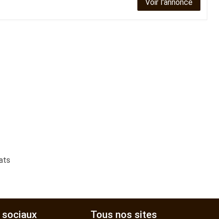
Voir l'annonce
tats
 sociaux
Tous nos sites