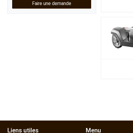
Faire une demande
Kubota
Broyeur thermique
Broyeur électrique
Liens utiles
Menu