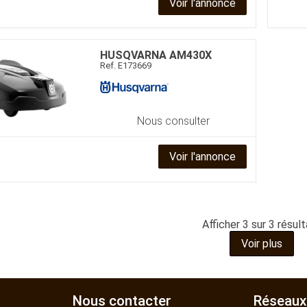
Voir l'annonce
Benne
Sécateur
Plateau
Perche sécateur
Remorque bagagere
Tronçonneuse
Bineuse
HUSQVARNA
AM430X
Accessoires
Ref.
E173669
Nous consulter
Voir l'annonce
Afficher
3
sur 3 résul
Voir plus
Nous contacter
Réseaux