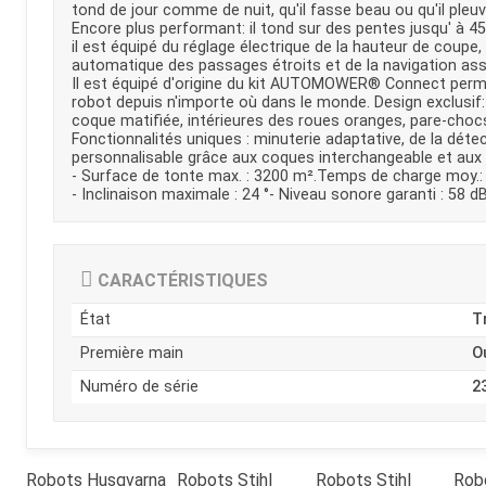
tond de jour comme de nuit, qu'il fasse beau ou qu'il pleuv
Kubota
Broyeur thermique
Encore plus performant: il tond sur des pentes jusqu' à 45 %
Broyeur électrique
il est équipé du réglage électrique de la hauteur de coupe,
automatique des passages étroits et de la navigation assi
Il est équipé d'origine du kit AUTOMOWER® Connect permet
robot depuis n'importe où dans le monde. Design exclusi
coque matifiée, intérieures des roues oranges, pare-cho
Fonctionnalités uniques : minuterie adaptative, de la dé
personnalisable grâce aux coques interchangeable et aux 
- Surface de tonte max. : 3200 m².Temps de charge moy.:
- Inclinaison maximale : 24 °- Niveau sonore garanti : 58 d
CARACTÉRISTIQUES
État
T
Première main
O
Numéro de série
2
Robots
Husqvarna
Robots
Stihl
Robots
Stihl
Rob