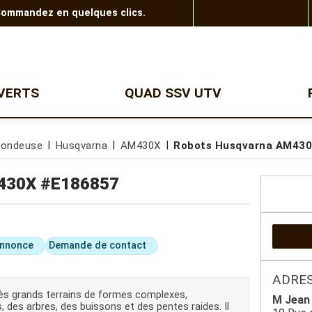
 Commandez en quelques clics.
VERTS
QUAD SSV UTV
SSV
DEBROUSSAILLEUSES
TRONCONNEUSES
tondeuse
Husqvarna
AM430X
Robots Husqvarna AM43
Coupe bordure thermique
RZR Polaris
Tronçonneuse à batterie
Coupe bordure à batterie
Tronçonneuse thermique
Gamme enfants
430X
#E186857
Débroussailleuse à
Elagueuse à batterie
batterie
Elagueuse thermique
Débroussailleuse
Perche élagage
thermique
Scie de jardin
Débroussailleuse
Scie de jardin sur perche
annonce
Demande de contact
professionnelle
Elagueuse sur perche
Débroussailleuse à dos
professionnelle
Tronçonneuse électrique
ADRES
rès grands terrains de formes complexes,
M Jean 
REMORQUES
GAMME PELLENC
des arbres, des buissons et des pentes raides. Il