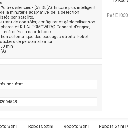
19 Rue 
e.
Benne
Sécateur
, très silencieux (58 Db(A). Encore plus intelligent:
Plateau
Perche sécateur
 de la minuterie adaptative, de la détection
Ref.
E1868
Remorque bagagere
Tronçonneuse
stée par satellite.
Bineuse
tant de contrôler, configurer et géolocaliser son
Accessoires
f: phares et Kit AUTOMOWER® Connect d'origine,
cs renforcés en caoutchouc
tection automatique des passages étroits. Robot
stickers de personnalisation.
 50 min
B(A)
rés bon état
ui
32004548
ots
Stihl
Robots
Stihl
Robots
Stihl
Robots
Stihl
I