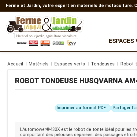
Ferme et Jardin, votre expert en matériels de motoculture.
ESPACES 
Quad
TONDEUSES
AUTRES EQUIPEMENTS
Accueil
Matériels
Espaces verts
Tondeuses
Robot 
Tondeuse à gazon
Gamme Polaris
Motobineuses
Tondeuse autoportée
Motoculteurs
Gamme enfants
ROBOT TONDEUSE
HUSQVARNA
AM
Tondeuse
Découpeuses
débroussailleuse
Nettoyeurs haute pression
Robots tondeuses
Transporteur à chenilles
Accessoires de tondeuse
Batterie et chargeur
Tondeuse Z
Imprimer au format PDF
Partager l'
Tondeuse thermique
Tondeuse à batterie
L’Automower®430X est le robot de tonte idéal pour les t
MICRO TRACTEUR
BROYEURS DE BRANCHES
comportant des pelouses séparées, des passages étroits, 