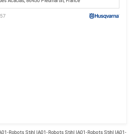
des Acacias, 86450 Pleumartin, France
57
A01-
Robots
Stihl
IA01-
Robots
Stihl
IA01-
Robots
Stihl
IA01-