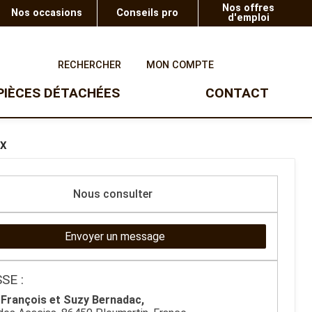
Nos offres
Nos occasions
Conseils pro
d'emploi
0
RECHERCHER
MON COMPTE
PIÈCES DÉTACHÉES
CONTACT
UTV
TAILLE-HAIE
SOUFFLEURS
0X
Taille-haie à batterie
Ranger Polaris
Souffleur à batterie
Taille-haie thermique
Gamme enfants
Taille-haie à batterie sur
Nous consulter
perche
Taille-haie éléctrique
Envoyer un message
SE :
François et Suzy Bernadac,
OUTILS TROIS POINTS