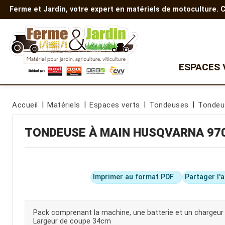
Ferme et Jardin, votre expert en matériels de motoculture.
ESPACES 
Quad
TONDEUSES
AUTRES EQUIPEMENTS
Accueil
Matériels
Espaces verts
Tondeuses
Tondeu
Tondeuse à gazon
Gamme Polaris
Motobineuses
Tondeuse autoportée
Motoculteurs
Gamme enfants
TONDEUSE À MAIN
HUSQVARNA
97
Tondeuse
Découpeuses
débroussailleuse
Nettoyeurs haute pression
Robots tondeuses
Transporteur à chenilles
Accessoires de tondeuse
Batterie et chargeur
Tondeuse Z
Imprimer au format PDF
Partager l'
Tondeuse thermique
Tondeuse à batterie
Pack comprenant la machine, une batterie et un chargeur
MICRO TRACTEUR
BROYEURS DE BRANCHES
Largeur de coupe 34cm