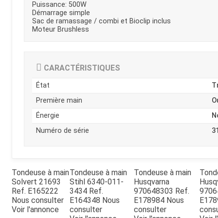
Puissance: 500W
Kubota
Broyeur thermique
Démarrage simple
Broyeur électrique
Sac de ramassage / combi et Bioclip inclus
Moteur Brushless
CARACTÉRISTIQUES
État
T
Première main
O
Énergie
N
Numéro de série
3
Tondeuse à main
Tondeuse à main
Tondeuse à main
Tond
Solvert
21693
Stihl
6340-011-
Husqvarna
Husq
Ref.
E165222
3434
Ref.
970648303
Ref.
9706
Nous consulter
E164348
Nous
E178984
Nous
E17
Voir l'annonce
consulter
consulter
consu