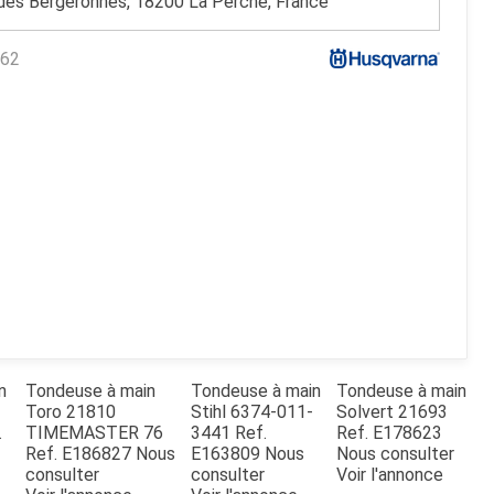
des Bergeronnes, 18200 La Perche, France
62
n
Tondeuse à main
Tondeuse à main
Tondeuse à main
Toro
21810
Stihl
6374-011-
Solvert
21693
.
TIMEMASTER 76
3441
Ref.
Ref.
E178623
Ref.
E186827
Nous
E163809
Nous
Nous consulter
consulter
consulter
Voir l'annonce