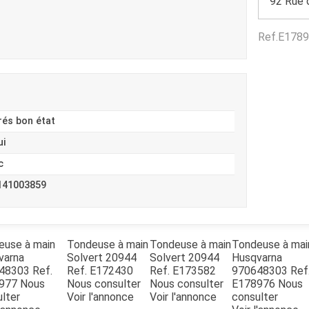
92 Rue 
Benne
Sécateur
Plateau
Perche sécateur
Ref.
E1789
Remorque bagagere
Tronçonneuse
Bineuse
Accessoires
rés bon état
ui
c
141003859
euse à main
Tondeuse à main
Tondeuse à main
Tondeuse à mai
varna
Solvert
20944
Solvert
20944
Husqvarna
48303
Ref.
Ref.
E172430
Ref.
E173582
970648303
Ref
8977
Nous
Nous consulter
Nous consulter
E178976
Nous
lter
Voir l'annonce
Voir l'annonce
consulter