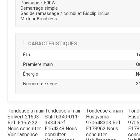
Puissance: 500W
Kubota
Broyeur thermique
Démarrage simple
Broyeur électrique
Sac de ramassage / combi et Bioclip inclus
Moteur Brushless
CARACTÉRISTIQUES
État
T
Première main
O
Énergie
N
Numéro de série
3
Tondeuse à main
Tondeuse à main
Tondeuse à main
Tond
Solvert
21693
Stihl
6340-011-
Husqvarna
Husq
Ref.
E165222
3434
Ref.
970648303
Ref.
9706
Nous consulter
E164348
Nous
E178962
Nous
E17
Voir l'annonce
consulter
consulter
consu