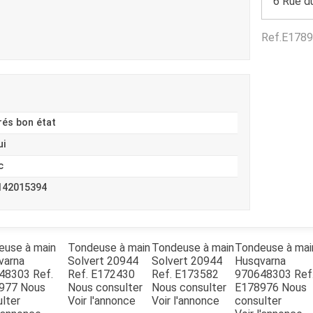
6 Rue d
Benne
Sécateur
Plateau
Perche sécateur
Ref.
E1789
Remorque bagagere
Tronçonneuse
Bineuse
Accessoires
rés bon état
ui
c
142015394
euse à main
Tondeuse à main
Tondeuse à main
Tondeuse à mai
varna
Solvert
20944
Solvert
20944
Husqvarna
48303
Ref.
Ref.
E172430
Ref.
E173582
970648303
Ref
8977
Nous
Nous consulter
Nous consulter
E178976
Nous
lter
Voir l'annonce
Voir l'annonce
consulter