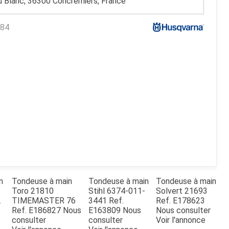
u Blanc, 36300 Concremiers, France
84
n
Tondeuse à main
Tondeuse à main
Tondeuse à main
Toro
21810
Stihl
6374-011-
Solvert
21693
.
TIMEMASTER 76
3441
Ref.
Ref.
E178623
Ref.
E186827
Nous
E163809
Nous
Nous consulter
consulter
consulter
Voir l'annonce