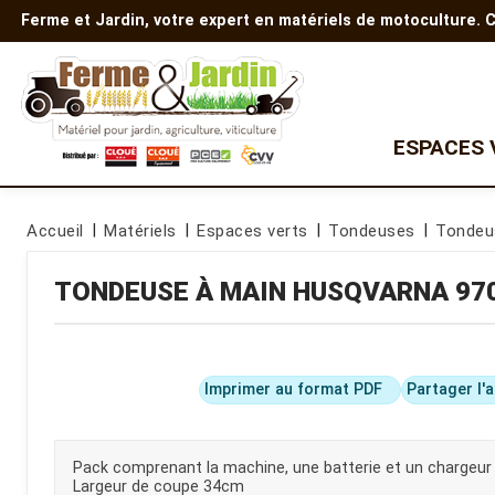
Ferme et Jardin, votre expert en matériels de motoculture.
ESPACES 
Quad
TONDEUSES
AUTRES EQUIPEMENTS
Accueil
Matériels
Espaces verts
Tondeuses
Tondeu
Tondeuse à gazon
Gamme Polaris
Motobineuses
Tondeuse autoportée
Motoculteurs
Gamme enfants
TONDEUSE À MAIN
HUSQVARNA
97
Tondeuse
Découpeuses
débroussailleuse
Nettoyeurs haute pression
Robots tondeuses
Transporteur à chenilles
Accessoires de tondeuse
Batterie et chargeur
Tondeuse Z
Imprimer au format PDF
Partager l'
Tondeuse thermique
Tondeuse à batterie
Pack comprenant la machine, une batterie et un chargeur
MICRO TRACTEUR
BROYEURS DE BRANCHES
Largeur de coupe 34cm