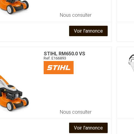
Benne
Sécateur
Plateau
Perche sécateur
Nous consulter
Remorque bagagere
Tronçonneuse
Bineuse
Accessoires
Voir l'annonce
STIHL
RM650.0 VS
Ref.
E166893
Nous consulter
Voir l'annonce