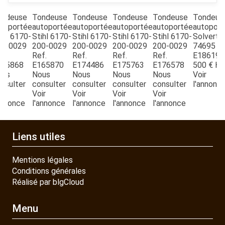
ondeuse
Tondeuse
Tondeuse
Tondeuse
Tondeuse
Tondeus
PIECES DETACHEES
toportée
autoportée
autoportée
autoportée
autoportée
autoport
ihl
6170-
Stihl
6170-
Stihl
6170-
Stihl
6170-
Stihl
6170-
Solvert
00-0029
200-0029
200-0029
200-0029
200-0029
74695
Re
f.
Ref.
Ref.
Ref.
Ref.
E18619
CONTACT
165868
E165870
E174486
E175763
E176578
500
€
H
ous
Nous
Nous
Nous
Nous
Voir
nsulter
consulter
consulter
consulter
consulter
l'annonc
ir
Voir
Voir
Voir
Voir
annonce
l'annonce
l'annonce
l'annonce
l'annonce
Liens utiles
Mentions légales
Conditions générales
Réalisé par blgCloud
Menu