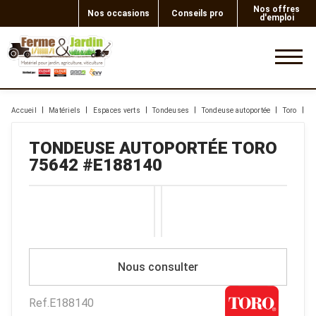
Nos offres
Nos occasions
Conseils pro
d'emploi
0
Accueil
Matériels
Espaces verts
Tondeuses
Tondeuse autoportée
Toro
7
TONDEUSE AUTOPORTÉE
TORO
75642
#E188140
Nous consulter
Ref.
E188140