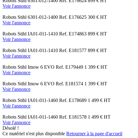
Robots
Stihl
6301-012-1400
Ref.
E176624
899
€
HT
Voir l'annonce
Robots
Stihl
6301-012-1400
Ref.
E176625
300
€
HT
Voir l'annonce
Robots
Stihl
IA01-011-1410
Ref.
E174863
899
€
HT
Voir l'annonce
Robots
Stihl
IA01-011-1410
Ref.
E181577
899
€
HT
Voir l'annonce
Robots
Stihl
Imow 6 EVO
Ref.
E179449
1 399
€
HT
Voir l'annonce
Robots
Stihl
Imow 6 EVO
Ref.
E181574
1 399
€
HT
Voir l'annonce
Robots
Stihl
IA01-011-1460
Ref.
E178689
1 499
€
HT
Voir l'annonce
Robots
Stihl
IA01-011-1460
Ref.
E181578
1 499
€
HT
Voir l'annonce
Désolé !
Ce matériel n'est plus disponible
Retourner à la page d'accueil