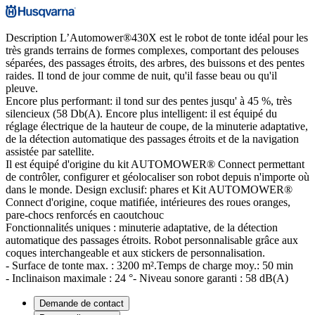
Description
L’Automower®430X est le robot de tonte idéal pour les
très grands terrains de formes complexes, comportant des pelouses
séparées, des passages étroits, des arbres, des buissons et des pentes
raides. Il tond de jour comme de nuit, qu'il fasse beau ou qu'il
pleuve.
Encore plus performant: il tond sur des pentes jusqu' à 45 %, très
silencieux (58 Db(A). Encore plus intelligent: il est équipé du
réglage électrique de la hauteur de coupe, de la minuterie adaptative,
de la détection automatique des passages étroits et de la navigation
assistée par satellite.
Il est équipé d'origine du kit AUTOMOWER® Connect permettant
de contrôler, configurer et géolocaliser son robot depuis n'importe où
dans le monde. Design exclusif: phares et Kit AUTOMOWER®
Connect d'origine, coque matifiée, intérieures des roues oranges,
pare-chocs renforcés en caoutchouc
Fonctionnalités uniques : minuterie adaptative, de la détection
automatique des passages étroits. Robot personnalisable grâce aux
coques interchangeable et aux stickers de personnalisation.
- Surface de tonte max. : 3200 m².Temps de charge moy.: 50 min
- Inclinaison maximale : 24 °- Niveau sonore garanti : 58 dB(A)
Demande de contact