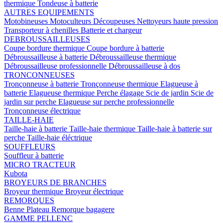
thermique
Tondeuse à batterie
AUTRES EQUIPEMENTS
Motobineuses
Motoculteurs
Découpeuses
Nettoyeurs haute pression
Transporteur à chenilles
Batterie et chargeur
DEBROUSSAILLEUSES
Coupe bordure thermique
Coupe bordure à batterie
Débroussailleuse à batterie
Débroussailleuse thermique
Débroussailleuse professionnelle
Débroussailleuse à dos
TRONCONNEUSES
Tronçonneuse à batterie
Tronçonneuse thermique
Elagueuse à
batterie
Elagueuse thermique
Perche élagage
Scie de jardin
Scie de
jardin sur perche
Elagueuse sur perche professionnelle
Tronçonneuse électrique
TAILLE-HAIE
Taille-haie à batterie
Taille-haie thermique
Taille-haie à batterie sur
perche
Taille-haie éléctrique
SOUFFLEURS
Souffleur à batterie
MICRO TRACTEUR
Kubota
BROYEURS DE BRANCHES
Broyeur thermique
Broyeur électrique
REMORQUES
Benne
Plateau
Remorque bagagere
GAMME PELLENC