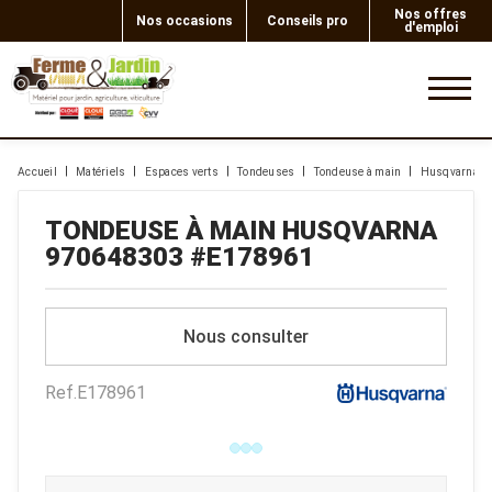
Nos offres
Nos occasions
Conseils pro
d'emploi
0
Accueil
Matériels
Espaces verts
Tondeuses
Tondeuse à main
Husqvarna
TONDEUSE À MAIN
HUSQVARNA
970648303
#E178961
Nous consulter
Ref.
E178961