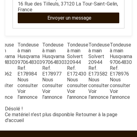
ESPACES VERTS
16 Rue des Tilleuls, 37120 La Tour-Saint-Gelin,
France
Envoyer un message
QUAD SSV UTV
PIECES DETACHEES
ndeuse
Tondeuse
Tondeuse
Tondeuse
Tondeuse
Tondeuse
T
ain
à main
à main
à main
à main
à main
m
qvarna
Husqvarna
Husqvarna
Solvert
Solvert
Husqvarna
0648303
970648303
970648303
20944
20944
970648303
CONTACT
.
Ref.
Ref.
Ref.
Ref.
Ref.
78962
E178984
E178977
E172430
E173582
E178976
us
Nous
Nous
Nous
Nous
Nous
c
sulter
consulter
consulter
consulter
consulter
consulter
V
r
Voir
Voir
Voir
Voir
Voir
nnonce
l'annonce
l'annonce
l'annonce
l'annonce
l'annonce
Désolé !
Ce matériel n'est plus disponible
Retourner à la page
d'accueil